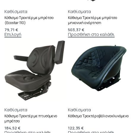
Καθίσματα
Καθίσματα
Κάθισμα Τρακτέρ με μπράτσο
Κάθισμα Τρακτέρ με μπράτσο
(Ecostar 110)
μηχανική ανάρτηση
79,71
€
503,37
€
Επιλογή
Προσθήκη στο καλάθι
Καθίσματα
Καθίσματα
Κάθισμα Τρακτέρ με πτυσόμενο
Κάθισμα Τρακτέρ οβάλ ανακλυνόμενο
μπράτσο
184,52
€
122,35
€
Προσθήκη στο καλάθι
Προσθήκη στο καλάθι