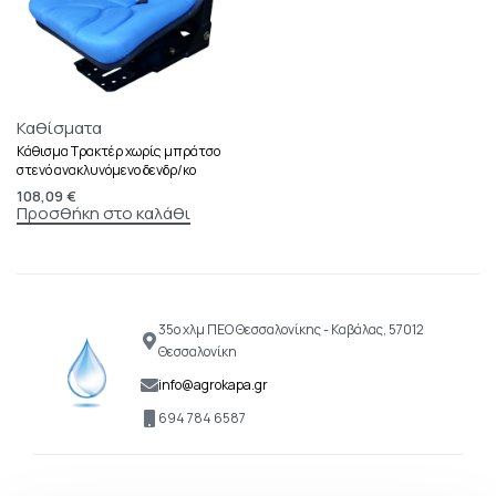
Καθίσματα
Κάθισμα Τρακτέρ χωρίς μπράτσο
στενό ανακλυνόμενο δενδρ/κο
108,09
€
Προσθήκη στο καλάθι
35ο χλμ ΠΕΟ Θεσσαλονίκης - Καβάλας, 57012
Θεσσαλονίκη
info@agrokapa.gr
694 784 6587