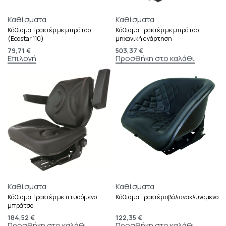
Καθίσματα
Καθίσματα
Κάθισμα Τρακτέρ με μπράτσο
Κάθισμα Τρακτέρ με μπράτσο
(Ecostar 110)
μηχανική ανάρτηση
79,71
€
503,37
€
Επιλογή
Προσθήκη στο καλάθι
Καθίσματα
Καθίσματα
Κάθισμα Τρακτέρ με πτυσόμενο
Κάθισμα Τρακτέρ οβάλ ανακλυνόμενο
μπράτσο
184,52
€
122,35
€
Προσθήκη στο καλάθι
Προσθήκη στο καλάθι