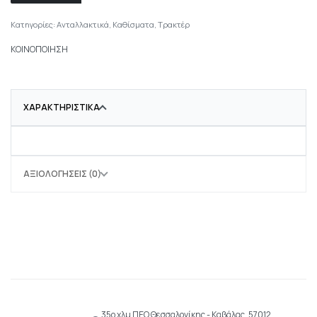
Κατηγορίες:
Ανταλλακτικά
,
Καθίσματα
,
Τρακτέρ
ΚΟΙΝΟΠΟΙΗΣΗ
ΧΑΡΑΚΤΗΡΙΣΤΙΚΆ
ΑΞΙΟΛΟΓΉΣΕΙΣ (0)
35ο χλμ ΠΕΟ Θεσσαλονίκης - Καβάλας, 57012