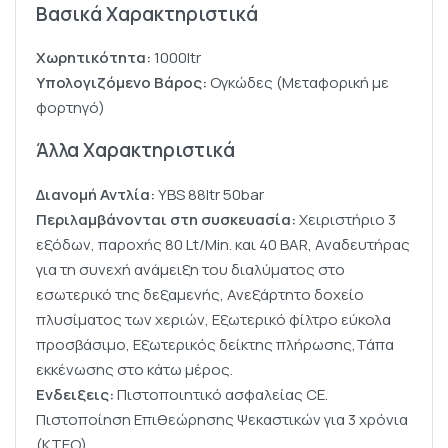
Βασικά Χαρακτηριστικά
Χωρητικότητα:
1000ltr
Υπολογιζόμενο Βάρος:
Ογκώδες (Μεταφορική με
φορτηγό)
Άλλα Χαρακτηριστικά
Διανομή Αντλία:
YBS 88ltr 50bar
Περιλαμβάνονται στη συσκευασία:
Χειριστήριο 3
εξόδων, παροχής 80 Lt/Min. και 40 BAR, Αναδευτήρας
για τη συνεχή ανάμειξη του διαλύματος στο
εσωτερικό της δεξαμενής, Ανεξάρτητο δοχείο
πλυσίματος των χεριών, Εξωτερικό φίλτρο εύκολα
προσβάσιμο, Εξωτερικός δείκτης πλήρωσης,Τάπα
εκκένωσης στο κάτω μέρος.
Ενδειξεις:
Πιστοποιητικό ασφαλείας CE.
Πιστοποίηση Επιθεώρησης Ψεκαστικών για 3 χρόνια
(ΚΤΕΟ)