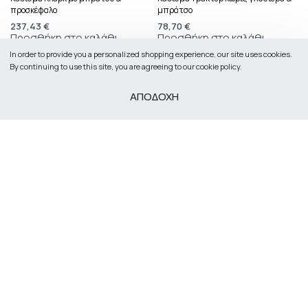
προσκέφαλο
μπράτσο
237,43
€
78,70
€
Προσθήκη στο καλάθι
Προσθήκη στο καλάθι
In order to provide you a personalized shopping experience, our site uses cookies.
By continuing to use this site, you are agreeing to our cookie policy.
ΑΠΟΔΟΧΗ
35ο χλμ ΠΕΟ Θεσσαλονίκης - Καβάλας, 57012
Θεσσαλονίκη
info@agrokapa.gr
694 784 6587
Secure payments
©
Revinad
2022 – 2026. All rights reserved.