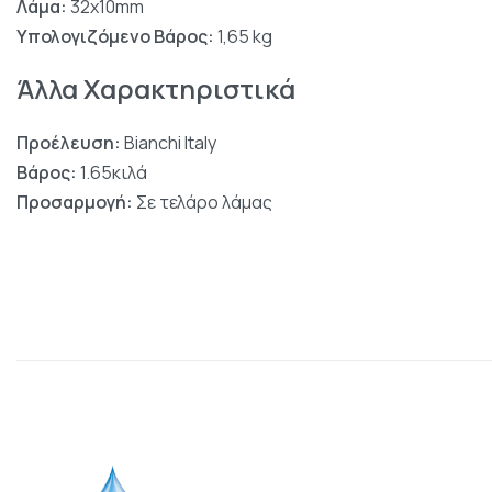
Λάμα:
32x10mm
Υπολογιζόμενο Βάρος:
1,65 kg
Άλλα Χαρακτηριστικά
Προέλευση:
Bianchi Italy
Βάρος:
1.65κιλά
Προσαρμογή:
Σε τελάρο λάμας