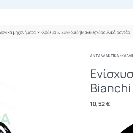
ωργικά μηχανήματα
Κλάδεμα & Συγκομιδή
Μάνικες
Υδραυλικά ραντάρ
ΑΝΤΑΛΛΑΚΤΙΚΆ
›
ΚΑΛΛΙ
Ενίσχυσ
Bianchi
10,52
€