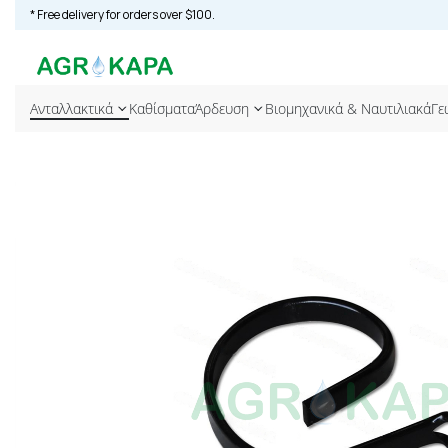
* Free delivery for orders over $100.
Ανταλλακτικά
Καθίσματα
Άρδευση
Βιομηχανικά & Ναυτιλιακά
Γε