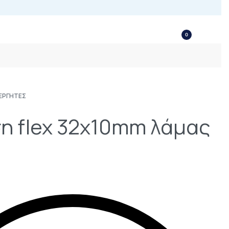
0
ΕΡΓΗΤΈΣ
η flex 32x10mm λάμας