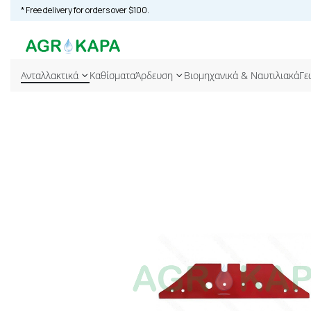
* Free delivery for orders over $100.
Ανταλλακτικά
Καθίσματα
Άρδευση
Βιομηχανικά & Ναυτιλιακά
Γε