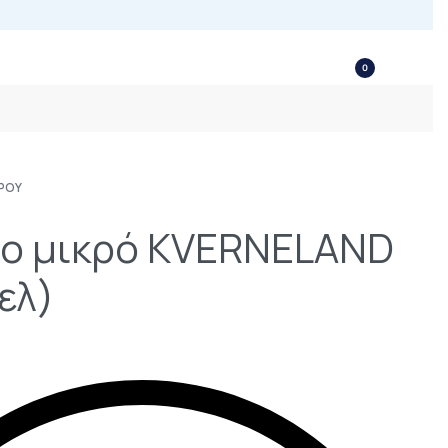
0
ΡΟΥ
ο μικρό KVERNELAND
ελ)