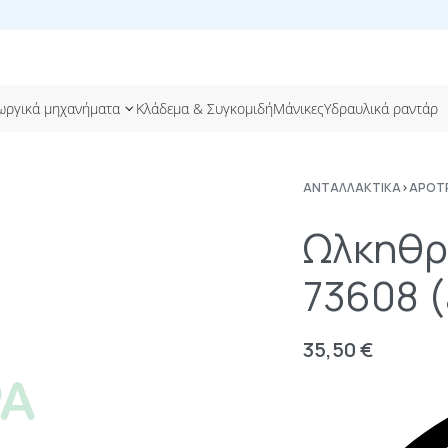
ωργικά μηχανήματα
Κλάδεμα & Συγκομιδή
Μάνικες
Υδραυλικά ραντάρ
ΑΝΤΑΛΛΑΚΤΙΚΆ
›
ΑΡΌΤ
Ωλκηθρ
73608 (
35,50
€